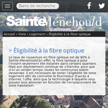
Toggle
navigation
Accueil
»
Vivre
»
Logement
» Éligibilité à la fibre optique
> Éligibilité à la fibre optique
Le taux de couverture en fibre optique est de 80% à
Sainte-Menehould.En effet, la fibre optique à pour
l’instant seulement été installée dans certains quartiers.
Mais son déploiement continue de s’étendre, pour que
d’ici un certain temps, toutes les communes soient
desservies.
Il est nécessaire de tester l’
éligibilité de votre
logement
afin de connaître le fournisseur d’accès à
internet, l’offre, ainsi que la technologie à laquelle vous
pouvez vous abonner en fonction de l’emplacement de
votre habitation.