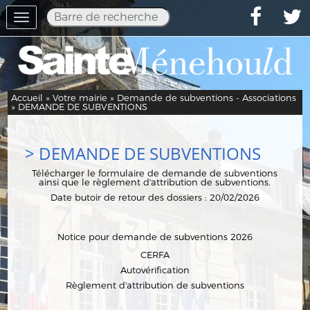
Toggle
navigation
Accueil
»
Votre mairie
»
Demande de subventions - Associations
» DEMANDE DE SUBVENTIONS
> DEMANDE DE SUBVENTIONS
Télécharger le formulaire de demande de subventions
ainsi que le règlement d'attribution de subventions.
Date butoir de retour des dossiers : 20/02/2026
Notice pour demande de subventions 2026
CERFA
Autovérification
Règlement d'attribution de subventions