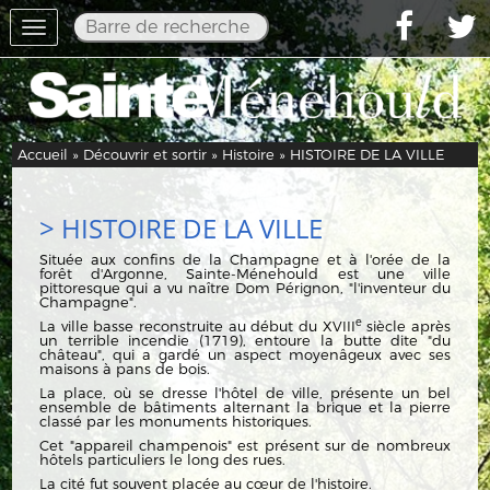
Toggle
navigation
Accueil
»
Découvrir et sortir
»
Histoire
» HISTOIRE DE LA VILLE
> HISTOIRE DE LA VILLE
Située aux confins de la Champagne et à l'orée de la
f
orêt d'Argonne, Sainte-Ménehould est une ville
pittoresque qui a vu naître Dom Pérignon, "l'inventeur du
Champagne".
e
La ville basse reconstruite au début du XVIII
siècle après
un terrible incendie (1719), entoure la butte dite "du
château", qui a gardé un aspect moyenâgeux avec ses
maisons à pans de bois.
La place, où se dresse l'hôtel de ville, présente un bel
ensemble de bâtiments alternant la brique et la pierre
classé par les monuments historiques.
Cet "appareil champenois" est présent sur de nombreux
hôtels particuliers le long des rues.
La cité fut souvent placée au cœur de l'histoire.