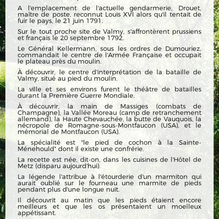
A l'emplacement de l'actuelle gendarmerie, Drouet,
maître de poste, reconnut Louis XVI alors qu'il tentait de
fuir le pays, le 21 juin 1791.
Sur le tout proche site de Valmy, s'affrontèrent prussiens
et français le 20 septembre 1792.
Le Général Kellermann, sous les ordres de Dumouriez,
commandait le centre de l'Armée Française et occupait
le plateau près du moulin.
À découvrir, le centre d'interprétation de la bataille de
Valmy, situé au pied du moulin.
La ville et ses environs furent le théâtre de batailles
durant la Première Guerre Mondiale.
À découvrir, la main de Massiges (combats de
Champagne), la Vallée Moreau (camp de retranchement
allemand), la Haute Chevauchée, la butte de Vauquois, la
nécropole de Romagne-sous-Montfaucon (USA), et le
mémorial de Montfaucon (USA).
La spécialité est "le pied de cochon à la Sainte-
Ménehould" dont il existe une confrérie.
La recette est née, dit-on, dans les cuisines de l'Hôtel de
Metz (disparu aujourd'hui).
La légende l'attribue à l'étourderie d'un marmiton qui
aurait oublié sur le fourneau une marmite de pieds
pendant plus d'une longue nuit.
Il découvrit au matin que les pieds étaient encore
meilleurs et que les os présentaient un moelleux
appétissant.